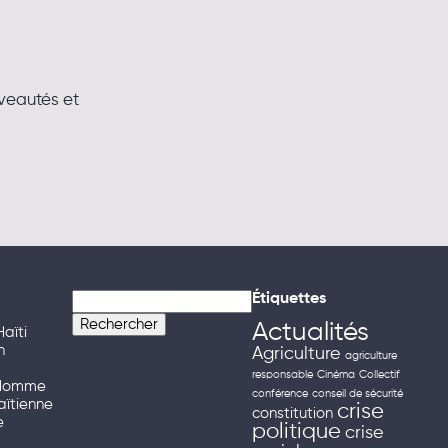
uveautés et
Rechercher :
Étiquettes
Actualités
Haïti
n
Agriculture
agriculture
responsable
Cinéma
Collectif
l’Homme
conférence
conseil de sécurité
aïtienne
crise
constitution
e
politique
crise