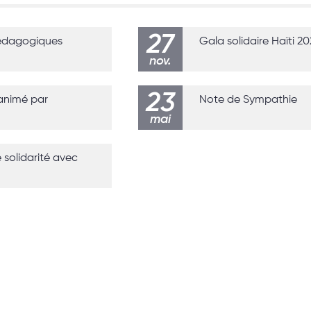
27
édagogiques
Gala solidaire Haïti 2
nov.
23
 animé par
Note de Sympathie
mai
solidarité avec