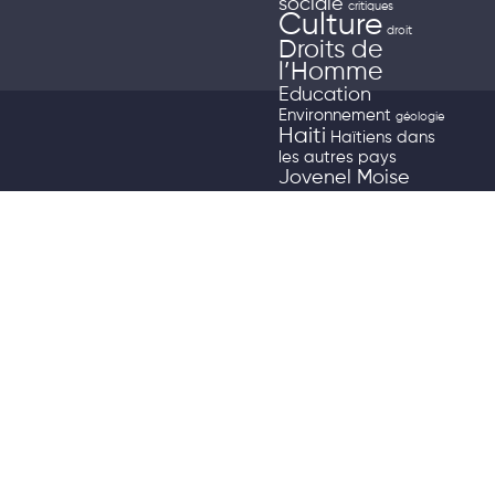
sociale
critiques
Culture
droit
Droits de
l’Homme
Education
Environnement
géologie
Haiti
Haïtiens dans
les autres pays
Jovenel Moise
Justice en Haïti
La Croix
Maison Familiale Rurale
manifestation
ONU
Partenariats
Peinture Haitienne
Politique
Peyi lock
Internationale
Politique
Nationale
rencontres franco-
haitiennes
Rencontres
nationales
Santé
Société
souveraineté alimentaire
Sport