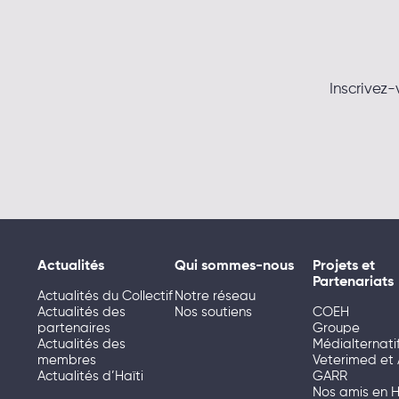
Inscrivez-
Actualités
Qui sommes-nous
Projets et
Partenariats
Actualités du Collectif
Notre réseau
Actualités des
Nos soutiens
COEH
partenaires
Groupe
Actualités des
Médialternati
membres
Veterimed et
Actualités d’Haïti
GARR
Nos amis en H