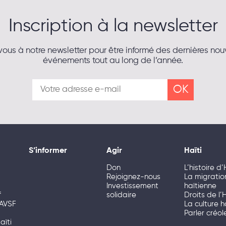
Inscription à la newsletter
vous à notre newsletter pour être informé des dernières no
événements tout au long de l’année.
S’informer
Agir
Haïti
Don
L’histoire d’
Rejoignez-nous
La migratio
Investissement
haïtienne
f
solidaire
Droits de 
 AVSF
La culture h
Parler créol
aïti