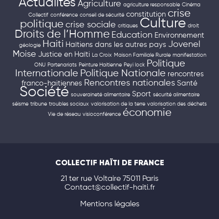
Actualités
Agriculture
agriculture responsable
Cinéma
crise
constitution
Collectif
conférence
conseil de sécurité
Culture
politique
crise sociale
critiques
droit
Droits de l’Homme
Education
Environnement
Haiti
Jovenel
Haïtiens dans les autres pays
géologie
Moise
Justice en Haïti
La Croix
Maison Familiale Rurale
manifestation
Politique
ONU
Partenariats
Peinture Haitienne
Peyi lock
Internationale
Politique Nationale
rencontres
Rencontres nationales
franco-haitiennes
Santé
Société
Sport
souveraineté alimentaire
sécurité alimentaire
séisme
tribune
troubles sociaux
valorisation de la terre
valorisation des déchets
économie
Vie de réseau
visioconférence
COLLECTIF HAÏTI DE FRANCE
21 ter rue Voltaire 75011 Paris
Contact@collectif-haiti.fr
Mentions légales