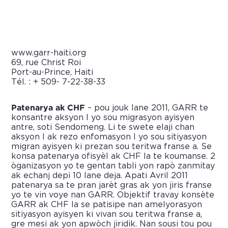
www.garr-haiti.org
69, rue Christ Roi
Port-au-Prince, Haiti
Tél. : + 509- 7-22-38-33
Patenarya ak CHF
– pou jouk lane 2011, GARR te
konsantre aksyon l yo sou migrasyon ayisyen
antre, soti Sendomeng. Li te swete elaji chan
aksyon l ak rezo enfomasyon l yo sou sitiyasyon
migran ayisyen ki prezan sou teritwa franse a. Se
konsa patenarya ofisyèl ak CHF la te koumanse. 2
òganizasyon yo te gentan tabli yon rapò zanmitay
ak echanj depi 10 lane deja. Apati Avril 2011
patenarya sa te pran jarèt gras ak yon jiris franse
yo te vin voye nan GARR. Objektif travay konsète
GARR ak CHF la se patisipe nan amelyorasyon
sitiyasyon ayisyen ki vivan sou teritwa franse a,
gre mesi ak yon apwòch jiridik. Nan sousi tou pou