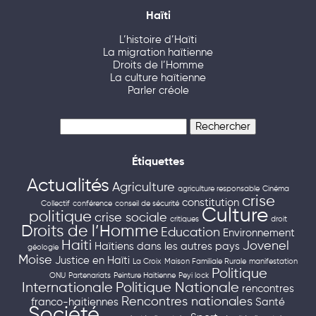
Haïti
L’histoire d’Haïti
La migration haïtienne
Droits de l’Homme
La culture haïtienne
Parler créole
Rechercher :
Étiquettes
Actualités
Agriculture
agriculture responsable
Cinéma
crise
constitution
Collectif
conférence
conseil de sécurité
Culture
politique
crise sociale
critiques
droit
Droits de l’Homme
Education
Environnement
Haiti
Jovenel
Haïtiens dans les autres pays
géologie
Moise
Justice en Haïti
La Croix
Maison Familiale Rurale
manifestation
Politique
ONU
Partenariats
Peinture Haitienne
Peyi lock
Internationale
Politique Nationale
rencontres
Rencontres nationales
franco-haitiennes
Santé
Société