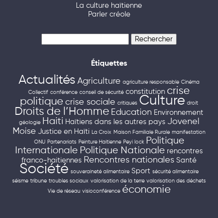
La culture haïtienne
Parler créole
Rechercher :
Étiquettes
Actualités
Agriculture
agriculture responsable
Cinéma
crise
constitution
Collectif
conférence
conseil de sécurité
Culture
politique
crise sociale
critiques
droit
Droits de l’Homme
Education
Environnement
Haiti
Jovenel
Haïtiens dans les autres pays
géologie
Moise
Justice en Haïti
La Croix
Maison Familiale Rurale
manifestation
Politique
ONU
Partenariats
Peinture Haitienne
Peyi lock
Internationale
Politique Nationale
rencontres
Rencontres nationales
franco-haitiennes
Santé
Société
Sport
souveraineté alimentaire
sécurité alimentaire
séisme
tribune
troubles sociaux
valorisation de la terre
valorisation des déchets
économie
Vie de réseau
visioconférence