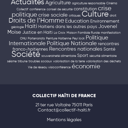
Actualités
Agriculture
agriculture responsable
Cinéma
crise
constitution
Collectif
conférence
conseil de sécurité
Culture
politique
crise sociale
critiques
droit
Droits de l’Homme
Education
Environnement
Haiti
Jovenel
Haïtiens dans les autres pays
géologie
Moise
Justice en Haïti
La Croix
Maison Familiale Rurale
manifestation
Politique
ONU
Partenariats
Peinture Haitienne
Peyi lock
Internationale
Politique Nationale
rencontres
Rencontres nationales
franco-haitiennes
Santé
Société
Sport
souveraineté alimentaire
sécurité alimentaire
séisme
tribune
troubles sociaux
valorisation de la terre
valorisation des déchets
économie
Vie de réseau
visioconférence
COLLECTIF HAÏTI DE FRANCE
21 ter rue Voltaire 75011 Paris
Contact@collectif-haiti.fr
Mentions légales