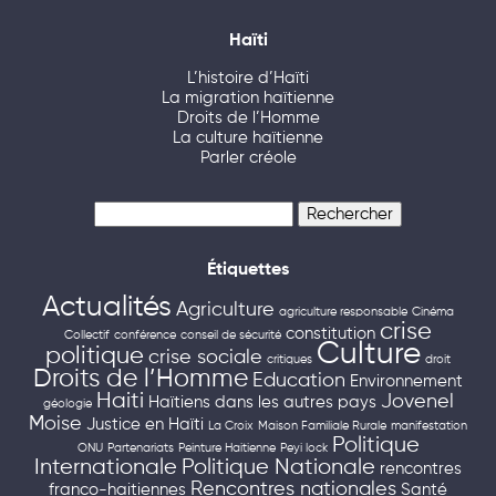
Haïti
L’histoire d’Haïti
La migration haïtienne
Droits de l’Homme
La culture haïtienne
Parler créole
Rechercher :
Étiquettes
Actualités
Agriculture
agriculture responsable
Cinéma
crise
constitution
Collectif
conférence
conseil de sécurité
Culture
politique
crise sociale
critiques
droit
Droits de l’Homme
Education
Environnement
Haiti
Jovenel
Haïtiens dans les autres pays
géologie
Moise
Justice en Haïti
La Croix
Maison Familiale Rurale
manifestation
Politique
ONU
Partenariats
Peinture Haitienne
Peyi lock
Internationale
Politique Nationale
rencontres
Rencontres nationales
franco-haitiennes
Santé